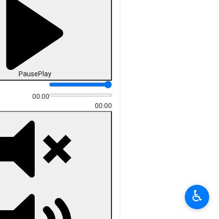
Pause
Play
00:00
00:00
♿︎