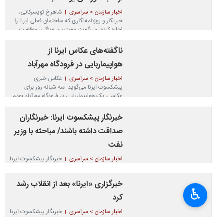
اخبار سازمان > سراسری
شاهرخ تویسرکانی،
خبرنگار و روزنامه‌نگاری که ساختمان فعلی ایرنا را
اجاره کرده، می‌گوید: مهمترین ویژگی، موقعیت
ساختمان نسبت به میدان ارگ (محل اولیه
خبرگزاری) و تقریبا واقع‌شدن…
ناگفته‌های عکاس ایرنا از
۱۴۰۴-۰۱-۲۵ ۱۱:۴۰
هواپیماربایی در فرودگاه مهرآباد
اخبار سازمان > سراسری
عکاس خبری
پیشکسوت ایرنا می‌گوید: سه شبانه روز برای
عکاسی یک هواپیماربایی در فرودگاه مهرآباد بودم.
آنقدر عاشق کارم بودم که از طلوع صبح تا غروب
آفتاب، در فاصله ۳۰۰ متری هواپیما…
خبرنگار پیشکسوت ایرنا: خبرنگاران
۱۴۰۴-۰۱-۲۲ ۰۸:۰۰
صداقت داشته باشند/ مباحثه با وزیر
نفت
اخبار سازمان > سراسری
خبرنگار پیشکسوت ایرنا
می‌گوید: توصیه من به همه خبرنگاران جوان،
داشتن صداقت در کار است. این ویژگی مهمترین
خبرگزاری «ایرنا» بعد از انقلاب رشد
عاملی است که باید در امر اطلاع رسانی وجود
♿︎
داشته باشد. صداقت باعث می‌شود…
کرد
۱۴۰۴-۰۱-۱۷ ۱۵:۳۰
اخبار سازمان > سراسری
خبرنگار پیشکسوت ایرنا